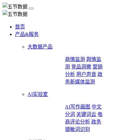
首页
产品&服务
大数据产品
商情监测
舆情监
测
竞品洞察
营销
分析
用户声音
政
务新媒体监测
AI实验室
AI写作画图
中文
分词
关键词云
电
商评论分析
政务
错敏词识别