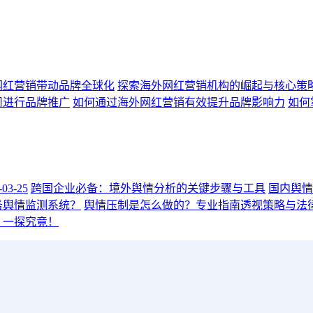
网红营销带动品牌全球化
探索海外网红营销机构的崛起与核心策
司进行品牌推广
如何通过海外网红营销有效提升品牌影响力
如何
3-25
跨国企业必备：境外舆情分析的关键步骤与工具
国内舆情
务舆情监测系统？
舆情压制是怎么做的？专业指南透视策略与法
？一探究竟！