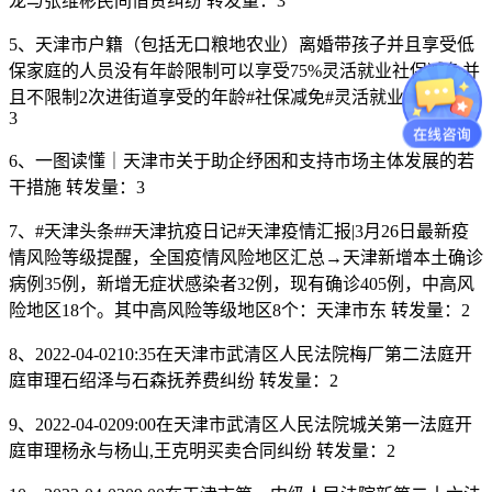
龙与张维彬民间借贷纠纷 转发量：3
5、天津市户籍（包括无口粮地农业）离婚带孩子并且享受低
保家庭的人员没有年龄限制可以享受75%灵活就业社保减免并
且不限制2次进街道享受的年龄#社保减免#灵活就业 转发量：
3
6、一图读懂｜天津市关于助企纾困和支持市场主体发展的若
干措施 转发量：3
7、#天津头条##天津抗疫日记#天津疫情汇报|3月26日最新疫
情风险等级提醒，全国疫情风险地区汇总→天津新增本土确诊
病例35例，新增无症状感染者32例，现有确诊405例，中高风
险地区18个。其中高风险等级地区8个：天津市东 转发量：2
8、2022-04-0210:35在天津市武清区人民法院梅厂第二法庭开
庭审理石绍泽与石森抚养费纠纷 转发量：2
9、2022-04-0209:00在天津市武清区人民法院城关第一法庭开
庭审理杨永与杨山,王克明买卖合同纠纷 转发量：2