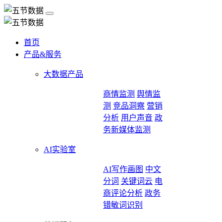
首页
产品&服务
大数据产品
商情监测
舆情监
测
竞品洞察
营销
分析
用户声音
政
务新媒体监测
AI实验室
AI写作画图
中文
分词
关键词云
电
商评论分析
政务
错敏词识别