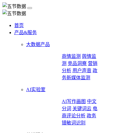
首页
产品&服务
大数据产品
商情监测
舆情监
测
竞品洞察
营销
分析
用户声音
政
务新媒体监测
AI实验室
AI写作画图
中文
分词
关键词云
电
商评论分析
政务
错敏词识别